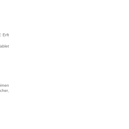
 Erft
ablet
eimen
cher,