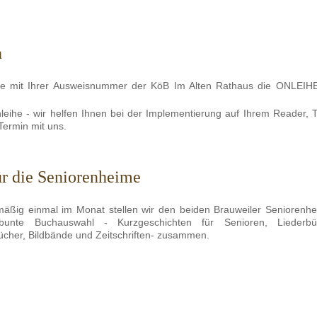
n
ie mit Ihrer Ausweisnummer der KöB Im Alten Rathaus die ONLEIHE
ihe - wir helfen Ihnen bei der Implementierung auf Ihrem Reader, T
Termin mit uns.
ür die Seniorenheime
äßig einmal im Monat stellen wir den beiden Brauweiler Seniorenh
bunte Buchauswahl - Kurzgeschichten für Senioren, Liederbü
cher, Bildbände und Zeitschriften- zusammen.