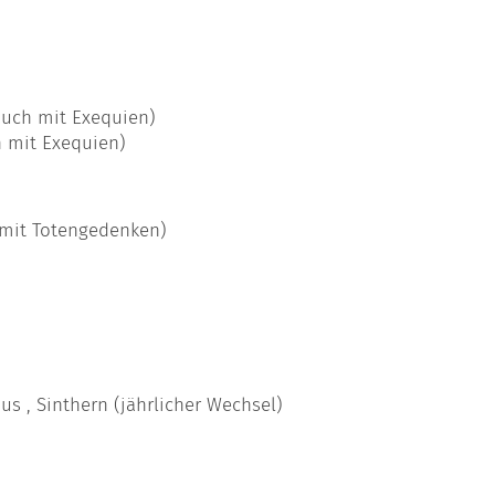
auch mit Exequien)
h mit Exequien)
(mit Totengedenken)
nus , Sinthern (jährlicher Wechsel)