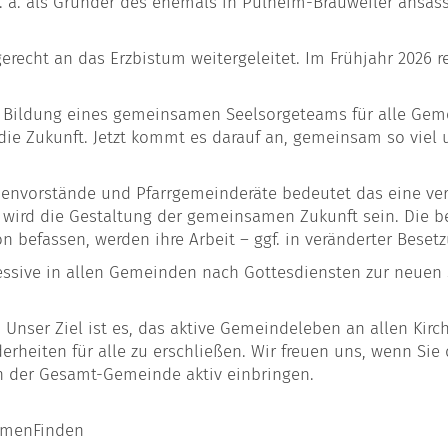
. als Gründer des ehemals in Pulheim-Brauweiler ansässig
erecht an das Erzbistum weitergeleitet. Im Frühjahr 2026
 Bildung eines gemeinsamen Seelsorgeteams für alle Gemei
r die Zukunft. Jetzt kommt es darauf an, gemeinsam so viel
envorstände und Pfarrgemeinderäte bedeutet das eine verk
wird die Gestaltung der gemeinsamen Zukunft sein. Die be
 befassen, werden ihre Arbeit – ggf. in veränderter Besetz
ive in allen Gemeinden nach Gottesdiensten zur neuen S
Unser Ziel ist es, das aktive Gemeindeleben an allen Kirch
nderheiten für alle zu erschließen. Wir freuen uns, wenn Si
in der Gesamt-Gemeinde aktiv einbringen.
mmenFinden