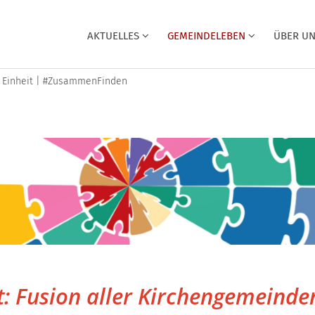
AKTUELLES
GEMEINDELEBEN
ÜBER U
 Einheit | #ZusammenFinden
: Fusion aller Kirchengemeinden