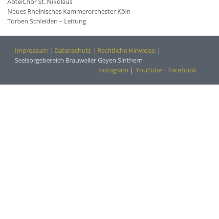
AbteiChor St. Nikolaus
Neues Rheinisches Kammerorchester Köln
Torben Schleiden – Leitung
Impressum
|
Datenschutz
|
Rechtliche Hinweise
|
Seelsorgebereich Brauweiler Geyen Sinthern
Instagram
|
YouTube
|
Facebook