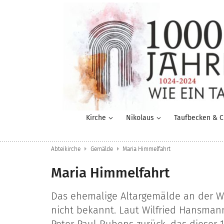
Zum Inhalt springen
Kirche
Nikolaus
Taufbecken & C
Abteikirche
Gemälde
Maria Himmelfahrt
Maria Himmelfahrt
Das ehemalige Altargemälde an der Wes
nicht bekannt. Laut Wilfried Hansman
Peter Paul Rubens zurück, das dieser 