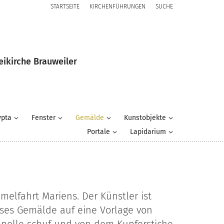
STARTSEITE
KIRCHENFÜHRUNGEN
SUCHE
eikirche Brauweiler
ypta
Fenster
Gemälde
Kunstobjekte
Portale
Lapidarium
elfahrt Mariens. Der Künstler ist
eses Gemälde auf eine Vorlage von
hapelle schuf und von dem Kupferstiche