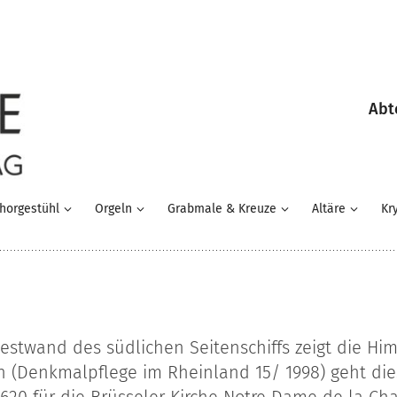
Abt
horgestühl
Orgeln
Grabmale & Kreuze
Altäre
Kr
twand des südlichen Seitenschiffs zeigt die Himm
n (Denkmalpflege im Rheinland 15/ 1998) geht di
1620 für die Brüsseler Kirche Notre Dame de la C