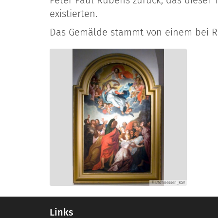
existierten.
Das Gemälde stammt von einem bei Res
© I.Tönnessen_KGV
Links