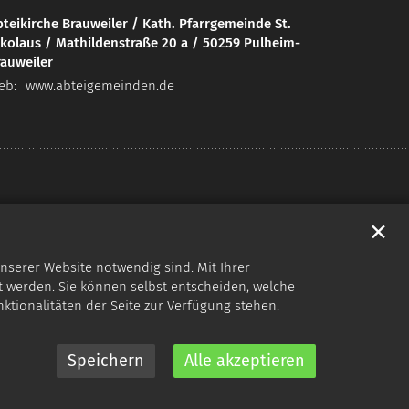
teikirche Brauweiler / Kath. Pfarrgemeinde St.
ikolaus / Mathildenstraße 20 a / 50259 Pulheim-
rauweiler
eb:
www.abteigemeinden.de
✕
nserer Website notwendig sind. Mit Ihrer
 werden. Sie können selbst entscheiden, welche
nktionalitäten der Seite zur Verfügung stehen.
Speichern
Alle akzeptieren